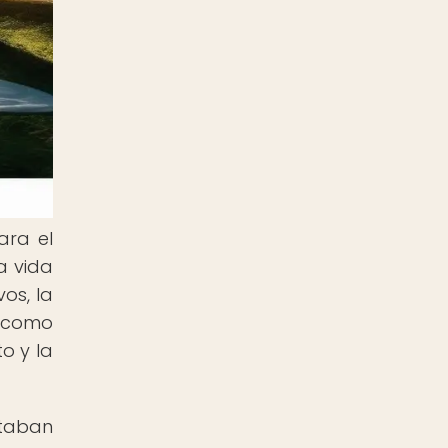
ara el
a vida
os, la
s como
o y la
staban