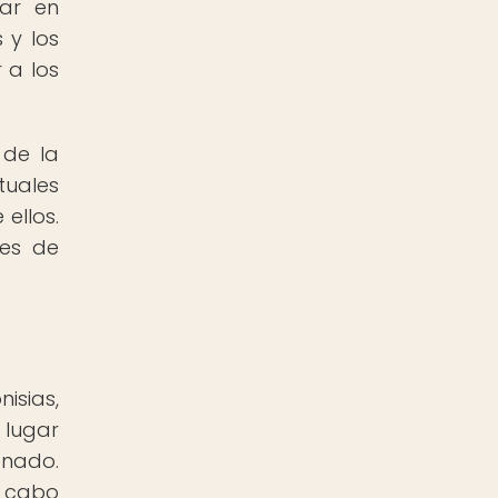
gar en
 y los
 a los
 de la
tuales
ellos.
les de
isias,
 lugar
enado.
a cabo