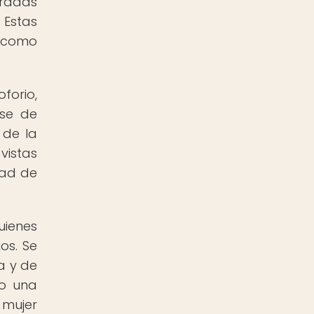
bradas
 Estas
s como
forio,
rse de
 de la
vistas
dad de
uienes
os. Se
za y de
mo una
 mujer