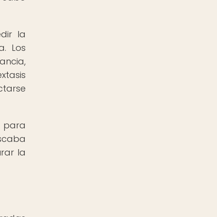
dir la
a. Los
ancia,
xtasis
ctarse
o para
uscaba
rar la