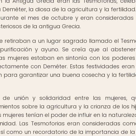
en la Antigua Grecia eran las Tesmoforias, cele
eméter, la diosa de la agricultura y la fertilidad.
 durante el mes de octubre y eran considerada
teriosos de la antigua Grecia.
se retiraban a un lugar sagrado llamado el Tesmo
purificación y ayuno. Se creía que al abstene
as mujeres estaban en sintonía con los poderes
ctamente con Deméter. Estas festividades eran 
 para garantizar una buena cosecha y la fertili
e unión y solidaridad entre las mujeres, q
entos sobre la agricultura y la crianza de los hij
s mujeres tenían el poder de influir en la naturale
nidad. Las Tesmoforias eran consideradas co
, así como un recordatorio de la importancia de la