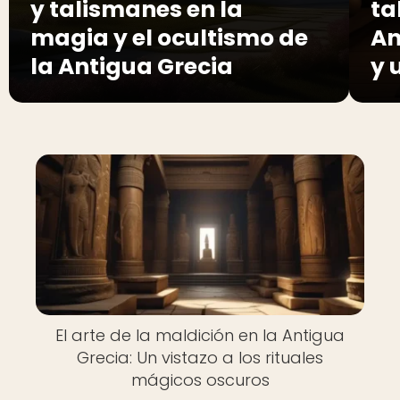
y talismanes en la
ta
magia y el ocultismo de
An
la Antigua Grecia
y 
El arte de la maldición en la Antigua
Grecia: Un vistazo a los rituales
mágicos oscuros