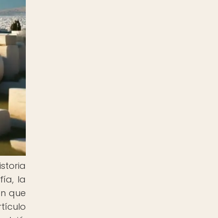
storia
ía, la
en que
tículo