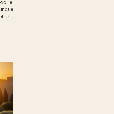
ndo el
Aunque
el año