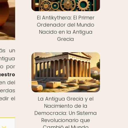
El Antikythera: El Primer
Ordenador del Mundo
Nacido en la Antigua
Grecia
rás un
ntigua
do por
uestro
en del
ierdas
dir el
La Antigua Grecia y el
Nacimiento de la
Democracia: Un Sistema
Revolucionario que
Cambió el Mundo