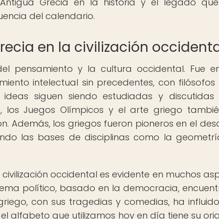
Antigua Grecia en la historia y el legado que
uencia del calendario.
recia en la civilización occidenta
el pensamiento y la cultura occidental. Fue e
iento intelectual sin precedentes, con filósofo
as ideas siguen siendo estudiadas y discutidas
o, los Juegos Olímpicos y el arte griego tambi
ón. Además, los griegos fueron pioneros en el desa
ando las bases de disciplinas como la geometrí
a civilización occidental es evidente en muchos as
stema político, basado en la democracia, encuent
griego, con sus tragedias y comedias, ha influido
el alfabeto que utilizamos hoy en día tiene su ori