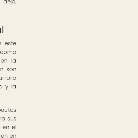
 dejó,
l
n este
s como
 en la
én son
rrollo
a y la
pectos
ra sus
 en el
gen en