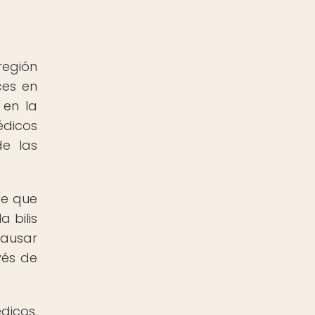
 región
ces en
 en la
édicos
e las
de que
 bilis
causar
vés de
dicos.