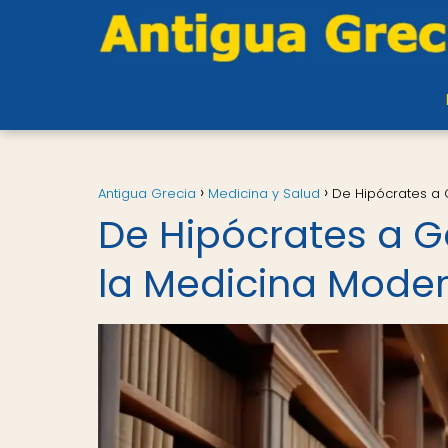
Antigua Grecia
Medicina y Salud
De Hipócrates a 
De Hipócrates a G
la Medicina Mode