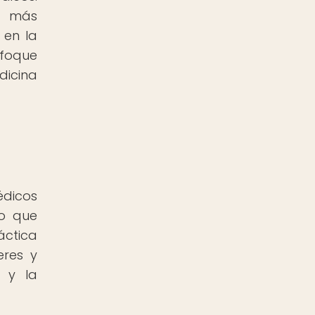
s más
 en la
nfoque
dicina
édicos
no que
áctica
eres y
d y la