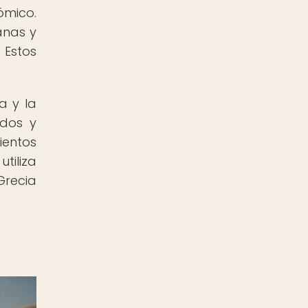
ómico.
anas y
 Estos
a y la
idos y
ientos
tiliza
 Grecia