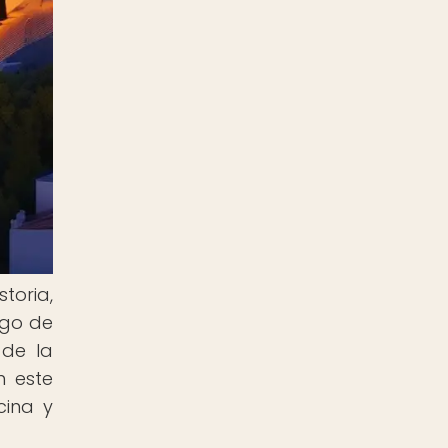
toria,
rgo de
 de la
n este
cina y