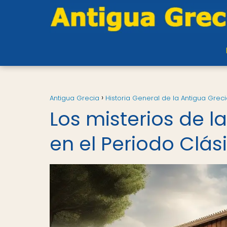
Antigua Grecia
Historia General de la Antigua Grec
Los misterios de 
en el Periodo Clás