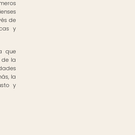
imeros
ienses
vés de
icas y
ya que
 de la
idades
ás, la
usto y