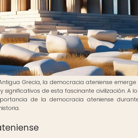
a Antigua Grecia, la democracia ateniense emerg
gnificativos de esta fascinante civilización. A lo
importancia de la democracia ateniense durant
istoria.
ateniense