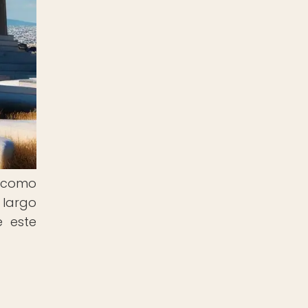
e como
 largo
e este