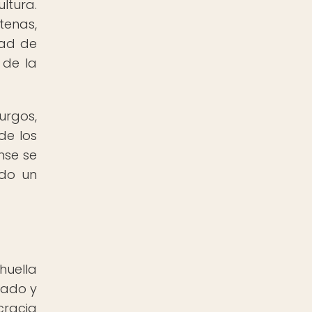
ltura.
tenas,
tad de
 de la
urgos,
de los
nse se
ndo un
huella
iado y
cracia