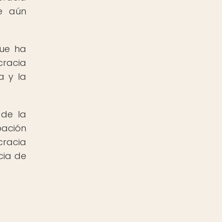
ue aún
que ha
cracia
a y la
 de la
pación
cracia
cia de