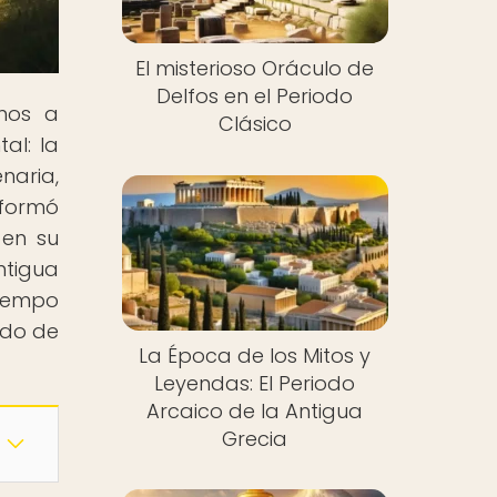
El misterioso Oráculo de
Delfos en el Periodo
amos a
Clásico
al: la
naria,
sformó
 en su
ntigua
tiempo
ndo de
La Época de los Mitos y
Leyendas: El Periodo
Arcaico de la Antigua
Grecia