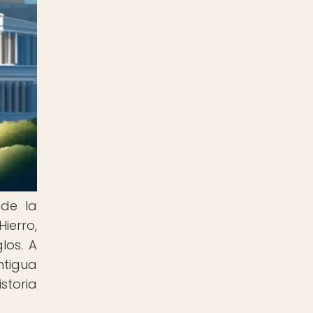
 de la
ierro,
los. A
ntigua
storia