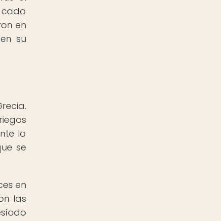
, cada
eron en
 en su
recia.
riegos
nte la
que se
ces en
on las
esíodo