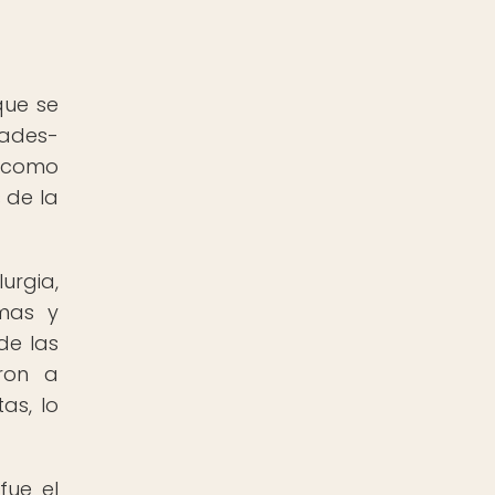
que se
dades-
, como
 de la
urgia,
rmas y
de las
ron a
as, lo
fue el