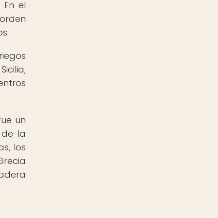
 En el
 orden
os.
riegos
cilia,
entros
fue un
 de la
s, los
Grecia
radera