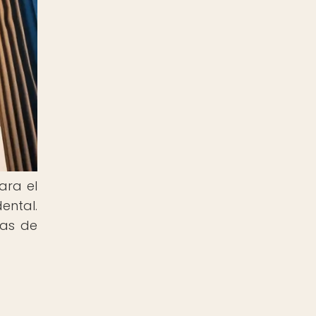
ara el
ental.
mas de