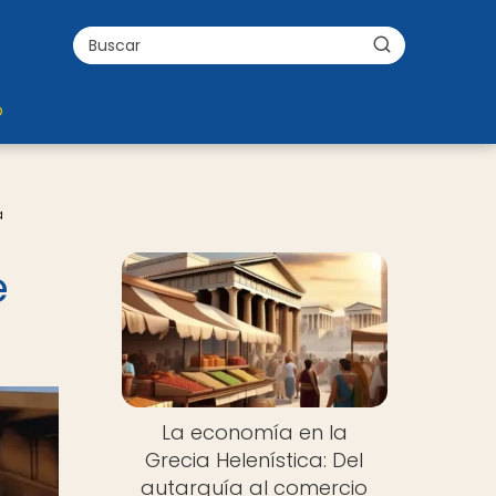
o
a
e
La economía en la
Grecia Helenística: Del
autarquía al comercio