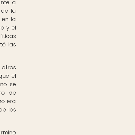
ente a
 de la
 en la
o y el
íticas
tó las
 otros
que el
rno se
ro de
no era
de los
érmino