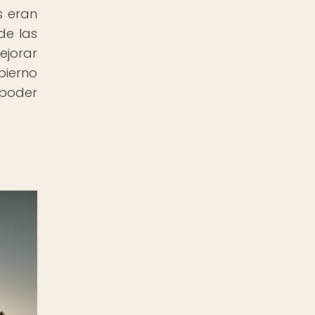
s eran
de las
ejorar
bierno
 poder