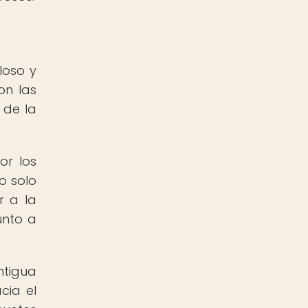
loso y
on las
 de la
or los
o solo
r a la
unto a
ntigua
cia el