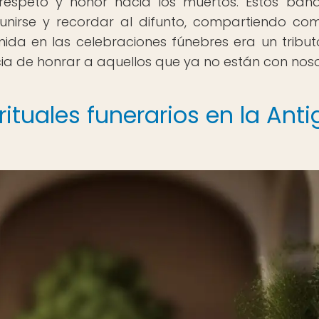
respeto y honor hacia los muertos. Estos ban
unirse y recordar al difunto, compartiendo co
da en las celebraciones fúnebres era un tribut
cia de honrar a aquellos que ya no están con noso
rituales funerarios en la Ant