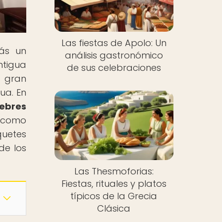
Las fiestas de Apolo: Un
rás un
análisis gastronómico
ntigua
de sus celebraciones
 gran
ua. En
nebres
a como
quetes
de los
Las Thesmoforias:
Fiestas, rituales y platos
típicos de la Grecia
Clásica