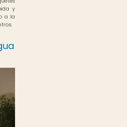
quetes
mida y
o a la
tros.
igua