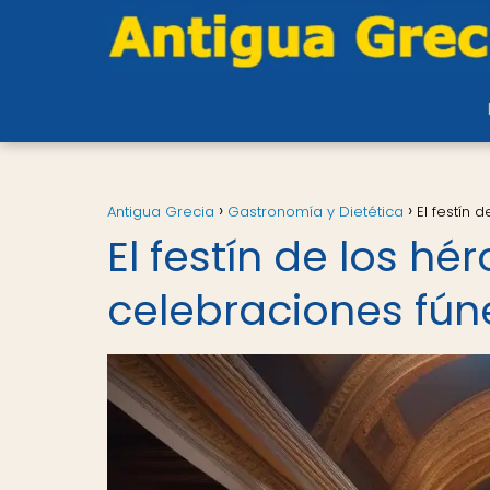
Antigua Grecia
Gastronomía y Dietética
El festín 
El festín de los hé
celebraciones fún