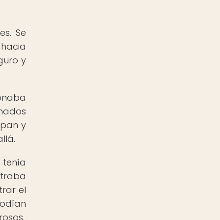
es. Se
 hacia
guro y
ionaba
onados
 pan y
llá.
 tenía
straba
rar el
podían
rosos.