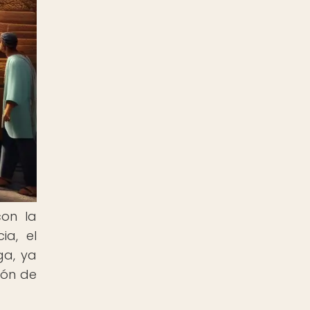
on la
ia, el
ga, ya
ión de