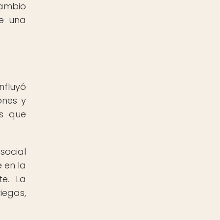
cambio
de una
nfluyó
ones y
os que
social
 en la
te. La
iegas,