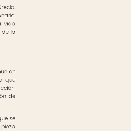
ecia,
ario.
a vida
l de la
mún en
ya que
cción.
ión de
que se
 pieza