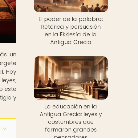
El poder de la palabra:
Retórica y persuasión
en la Ekklesía de la
Antigua Grecia
rás un
érgete
l. Hoy
leyes,
o este
igio y
La educación en la
Antigua Grecia: leyes y
costumbres que
formaron grandes
pensadores