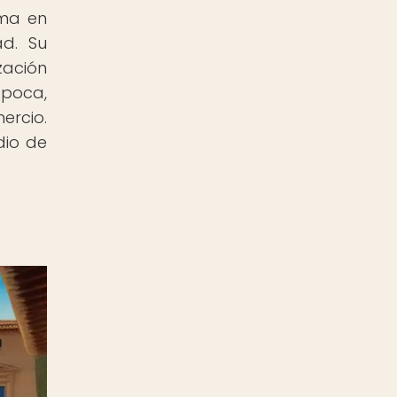
rma en
ad. Su
zación
época,
ercio.
dio de