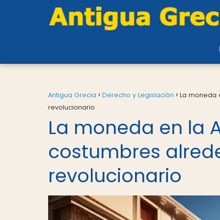
Antigua Grecia
Derecho y Legislación
La moneda e
revolucionario
La moneda en la A
costumbres alrede
revolucionario