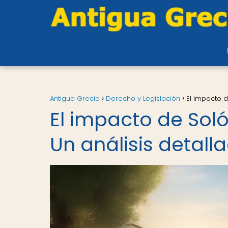
Antigua Grecia
Derecho y Legislación
El impacto 
El impacto de Sol
Un análisis detall