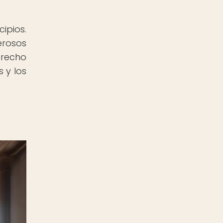
ipios.
erosos
erecho
 y los