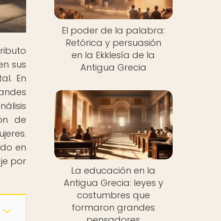
El poder de la palabra:
Retórica y persuasión
ributo
en la Ekklesía de la
en sus
Antigua Grecia
al. En
randes
álisis
ión de
jeres.
ado en
je por
La educación en la
Antigua Grecia: leyes y
costumbres que
formaron grandes
pensadores