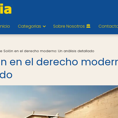
Inicio
Categorias
Sobre Nosotros 🏛️
Contact
de Solón en el derecho moderno: Un análisis detallado
ón en el derecho moder
ado