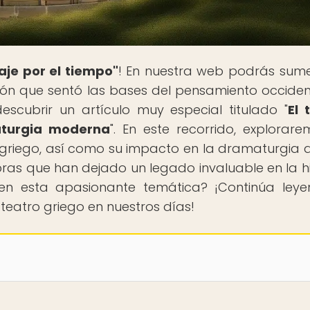
aje por el tiempo"
! En nuestra web podrás sume
ción que sentó las bases del pensamiento occident
escubrir un artículo muy especial titulado "
El 
maturgia moderna
". En este recorrido, explorare
o griego, así como su impacto en la dramaturgia a
s que han dejado un legado invaluable en la hi
e en esta apasionante temática? ¡Continúa ley
 teatro griego en nuestros días!