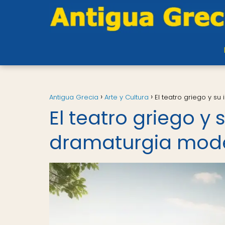
Antigua Grecia
Arte y Cultura
El teatro griego y s
El teatro griego y 
dramaturgia mod