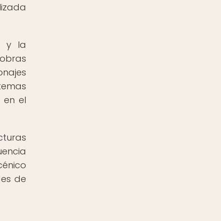
lizada
s y la
 obras
onajes
 temas
 en el
cturas
uencia
cénico
des de