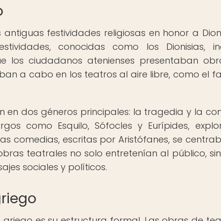
o
s antiguas festividades religiosas en honor a Dionis
estividades, conocidas como los Dionisias, in
ue los ciudadanos atenienses presentaban ob
aban a cabo en los teatros al aire libre, como el 
n en dos géneros principales: la tragedia y la co
rgos como Esquilo, Sófocles y Eurípides, expl
las comedias, escritas por Aristófanes, se centra
obras teatrales no solo entretenían al público, si
es sociales y políticos.
griego
o griego es su estructura formal. Las obras de tea