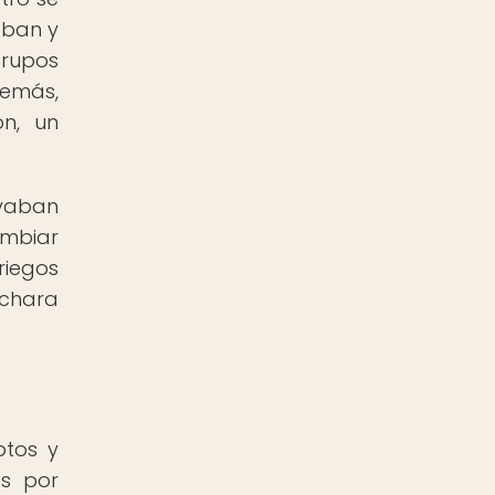
aban y
grupos
demás,
ón, un
evaban
ambiar
riegos
uchara
ptos y
os por