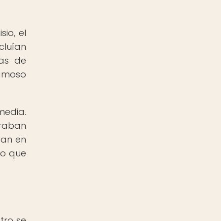
io, el
cluían
ras de
famoso
media.
oraban
ban en
no que
tro se