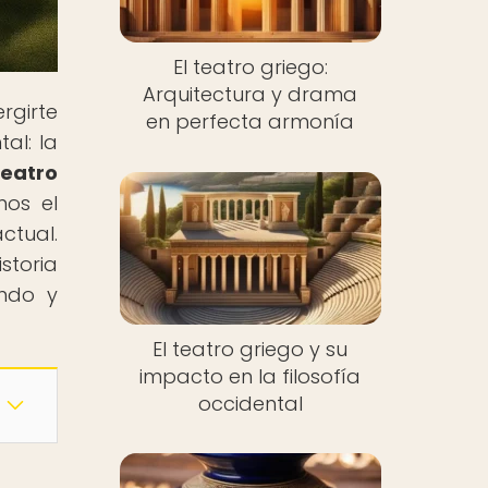
El teatro griego:
Arquitectura y drama
rgirte
en perfecta armonía
al: la
teatro
mos el
ctual.
storia
endo y
El teatro griego y su
impacto en la filosofía
occidental