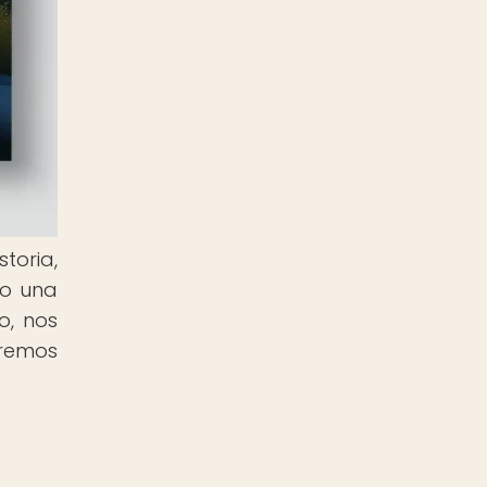
toria,
do una
o, nos
aremos