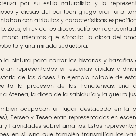
eriza por su estilo naturalista y la represen
ioses y diosas del panteón griego eran una te
entaban con atributos y características específic
lo, Zeus, el rey de los dioses, solía ser representa
mano, mientras que Afrodita, la diosa del amo
 esbelta y una mirada seductora.
n la pintura para narrar las historias y hazañas 
s eran representados en escenas vívidas y diná
oria de los dioses. Un ejemplo notable de esto
esenta la procesión de las Panateneas, una 
a Atenea, la diosa de la sabiduría y la guerra jus
también ocupaban un lugar destacado en la p
es), Perseo y Teseo eran representados en esce
ía y habilidades sobrehumanas. Estas representa
es en sí, sino que también transmitían los val