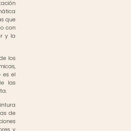
tación
mática
as que
do con
r y la
de los
micas,
 es el
de las
ta.
intura
nas de
ciones
ores y