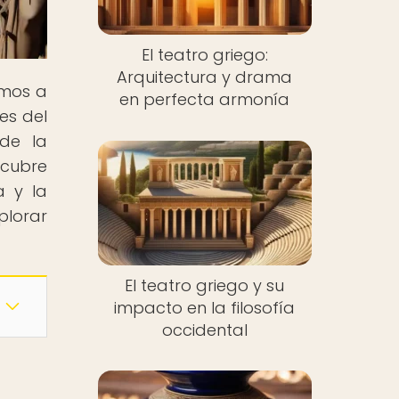
El teatro griego:
Arquitectura y drama
amos a
en perfecta armonía
es del
 de la
scubre
a y la
plorar
El teatro griego y su
impacto en la filosofía
occidental