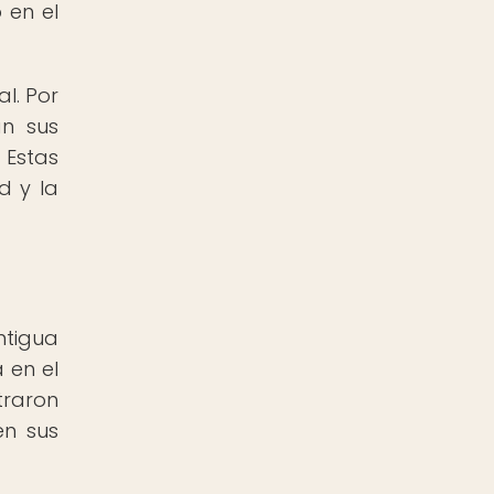
 en el
l. Por
an sus
 Estas
d y la
ntigua
 en el
traron
en sus