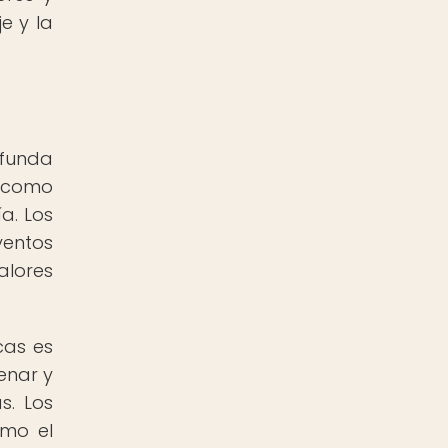
e y la
ofunda
s como
a. Los
ventos
alores
cas es
enar y
s. Los
omo el