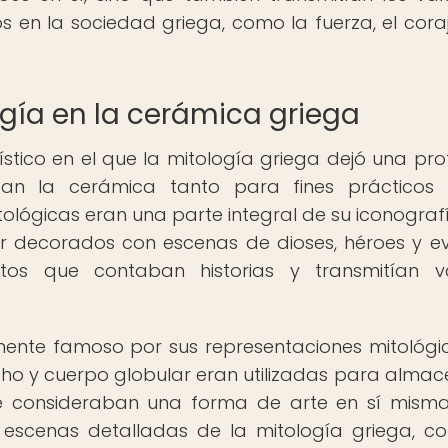
 en la sociedad griega, como la fuerza, el coraj
ogía en la cerámica griega
stico en el que la mitología griega dejó una pr
zaban la cerámica tanto para fines práctico
tológicas eran una parte integral de su iconografí
er decorados con escenas de dioses, héroes y e
jetos que contaban historias y transmitían v
mente famoso por sus representaciones mitológi
recho y cuerpo globular eran utilizadas para almac
se consideraban una forma de arte en sí misma
 escenas detalladas de la mitología griega, c