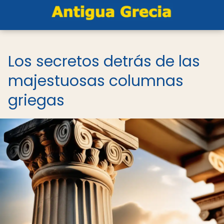
Los secretos detrás de las
majestuosas columnas
griegas