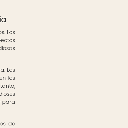
ia
s. Los
pectos
diosas
va. Los
en los
tanto,
dioses
s para
los de