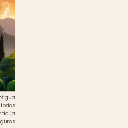
ntigua
torias
ndo la
figuras