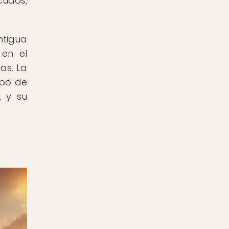
udos,
ntigua
 en el
as. La
mpo de
, y su