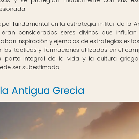
ensas y se protegían mutuamente con sus esc
esionada.
el fundamental en la estrategia militar de la A
 eran considerados seres divinos que influían
aban inspiración y ejemplos de estrategias exitos
en las tácticas y formaciones utilizadas en el ca
 parte integral de la vida y la cultura griega
puede ser subestimada.
 la Antigua Grecia