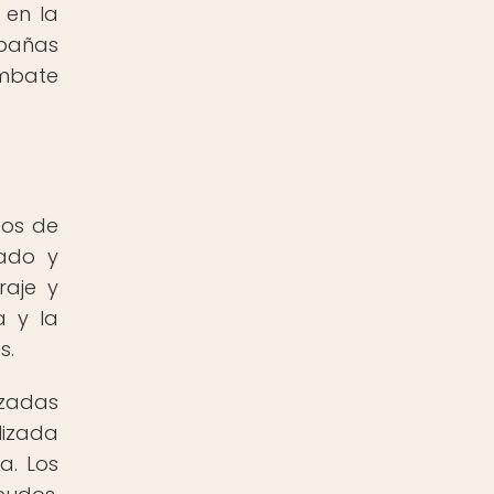
 en la
mpañas
ombate
tos de
rado y
raje y
a y la
s.
izadas
lizada
a. Los