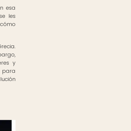
en esa
se les
e cómo
recia.
bargo,
res y
s para
lución