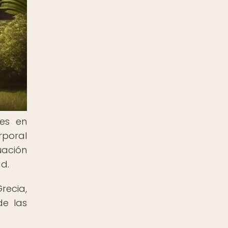
úes en
rporal
uación
d.
recia,
de las