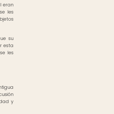
l eran
se les
bjetos
que su
r esta
se les
ntigua
cusión
edad y