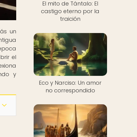
El mito de Tántalo: El
castigo eterno por la
traición
rás un
ntigua
 época
rir el
exiona
endo y
Eco y Narciso: Un amor
no correspondido