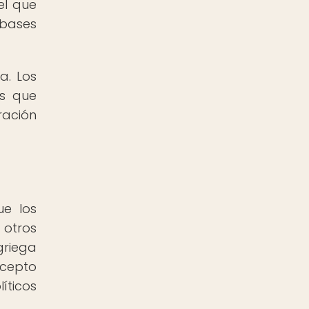
el que
 bases
a. Los
as que
ración
ue los
 otros
griega
ncepto
íticos