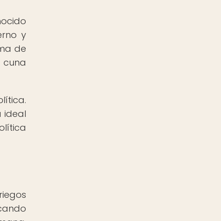
nocido
erno y
oma de
a cuna
ítica.
 ideal
lítica
riegos
scando