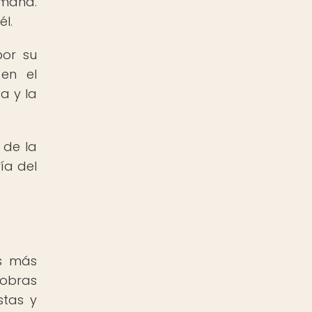
umana.
l.
por su
en el
a y la
 de la
ía del
os más
 obras
stas y