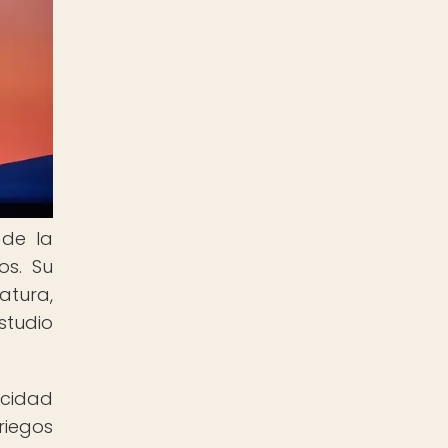
 de la
os. Su
atura,
studio
acidad
riegos