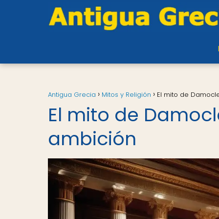
Antigua Grecia
Mitos y Religión
El mito de Damocle
El mito de Damocle
ambición