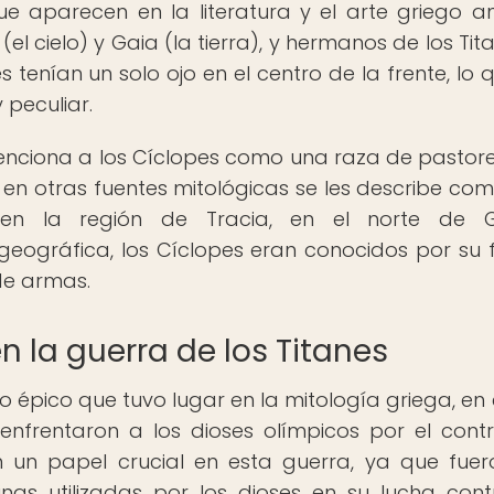
e aparecen en la literatura y el arte griego an
(el cielo) y Gaia (la tierra), y hermanos de los Tit
 tenían un solo ojo en el centro de la frente, lo q
 peculiar.
menciona a los Cíclopes como una raza de pastor
go, en otras fuentes mitológicas se les describe co
n la región de Tracia, en el norte de Gr
eográfica, los Cíclopes eran conocidos por su 
de armas.
en la guerra de los Titanes
to épico que tuvo lugar en la mitología griega, en 
 enfrentaron a los dioses olímpicos por el contr
 un papel crucial en esta guerra, ya que fuer
nas utilizadas por los dioses en su lucha cont