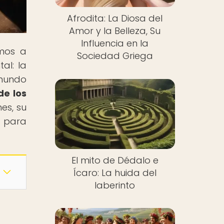
Afrodita: La Diosa del
Amor y la Belleza, Su
Influencia en la
amos a
Sociedad Griega
al: la
 mundo
de los
es, su
o para
El mito de Dédalo e
Ícaro: La huida del
laberinto