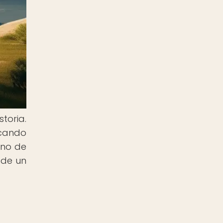
toria.
rcando
Uno de
 de un