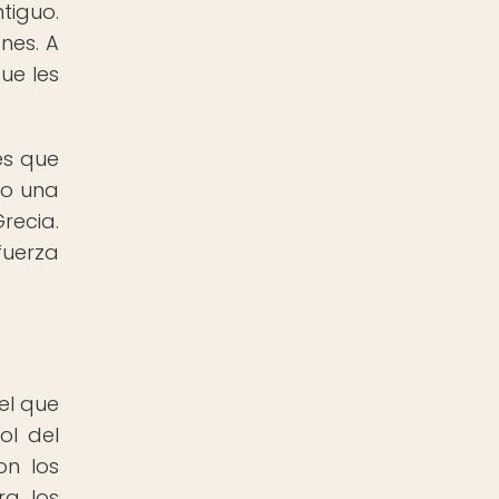
tiguo.
anes. A
ue les
es que
mo una
ecia.
fuerza
el que
ol del
on los
ra los