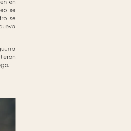
cen en
seo se
tro se
 cueva
guerra
tieron
ego.