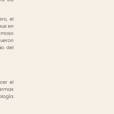
ro, el
eus en
famoso
fueron
io del
cer el
 armas
ología