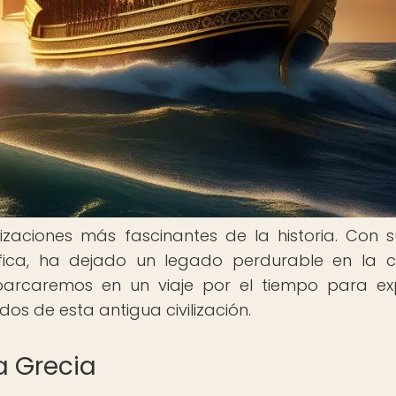
izaciones más fascinantes de la historia. Con s
osófica, ha dejado un legado perdurable en la c
mbarcaremos en un viaje por el tiempo para ex
s de esta antigua civilización.
ua Grecia