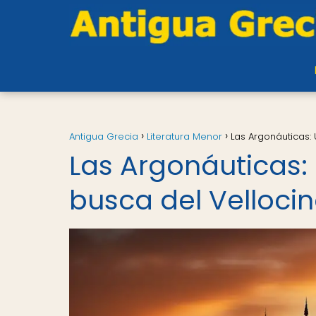
Antigua Grecia
Literatura Menor
Las Argonáuticas:
Las Argonáuticas:
busca del Velloci