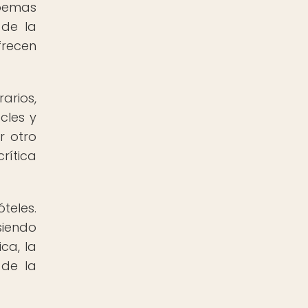
poemas
 de la
frecen
arios,
cles y
r otro
rítica
teles.
siendo
ca, la
 de la