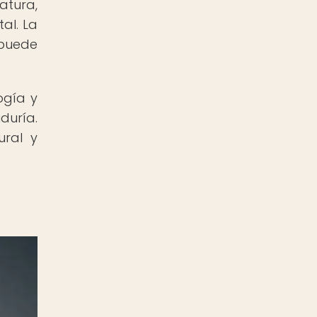
atura,
tal. La
 puede
ogía y
duría.
ural y