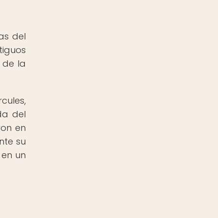
as del
tiguos
 de la
cules,
da del
ron en
nte su
 en un