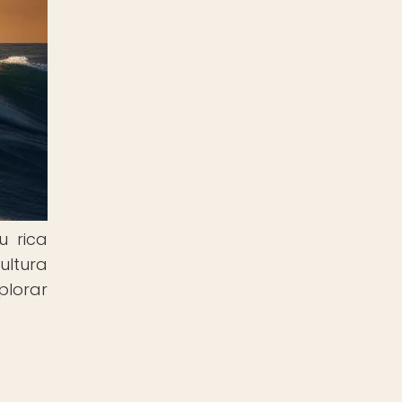
u rica
ultura
plorar