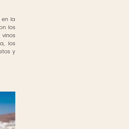
 en la
on los
vinos
a, los
atos y