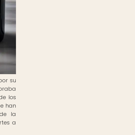
por su
loraba
de los
ue han
 de la
rtes a