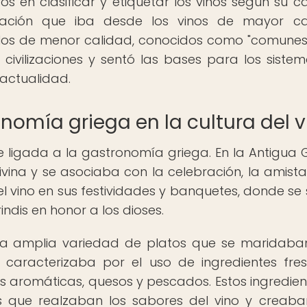
s en clasificar y etiquetar los vinos según su ca
icación que iba desde los vinos de mayor ca
 los de menor calidad, conocidos como "comunes"
civilizaciones y sentó las bases para los siste
 actualidad.
onomía griega en la cultura del v
e ligada a la gastronomía griega. En la Antigua G
vina y se asociaba con la celebración, la amista
l vino en sus festividades y banquetes, donde se 
ndis en honor a los dioses.
una amplia variedad de platos que se maridaba
e caracterizaba por el uso de ingredientes fre
as aromáticas, quesos y pescados. Estos ingredien
s que realzaban los sabores del vino y creab