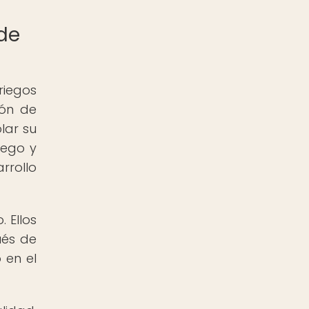
 de
riegos
ión de
lar su
iego y
rrollo
 Ellos
ués de
 en el