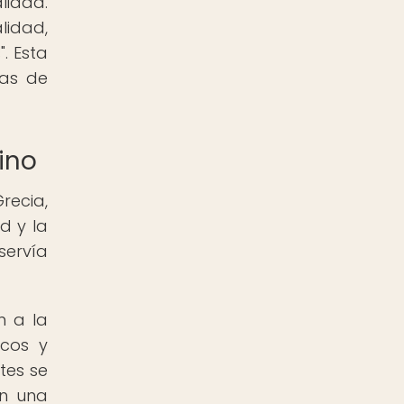
lidad.
lidad,
. Esta
mas de
ino
recia,
d y la
servía
n a la
scos y
tes se
an una