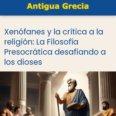
Xenófanes y la crítica a la
religión: La Filosofía
Presocrática desafiando a
los dioses