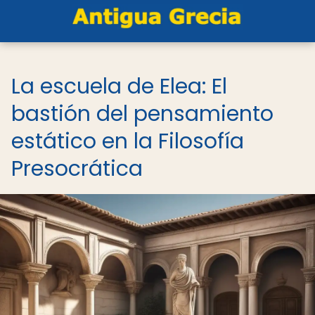
La escuela de Elea: El
bastión del pensamiento
estático en la Filosofía
Presocrática