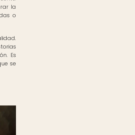
rar la
adas o
lidad.
torias
ón. Es
que se