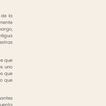
 de la
amente
bargo,
ntigua
estras
ce que
es uno
os que
lo que
mantes
cuenta