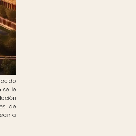
nocido
 se le
lación
res de
dean a