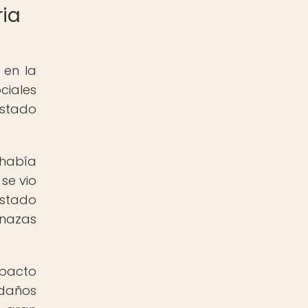
ria
 en la
ciales
estado
 había
se vio
estado
enazas
mpacto
 daños