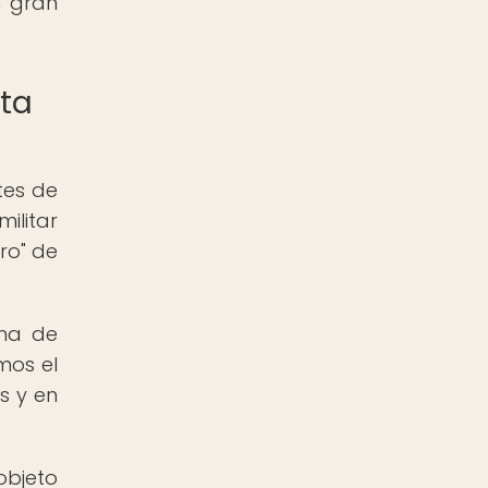
n gran
sta
tes de
ilitar
ro" de
oma de
mos el
s y en
objeto