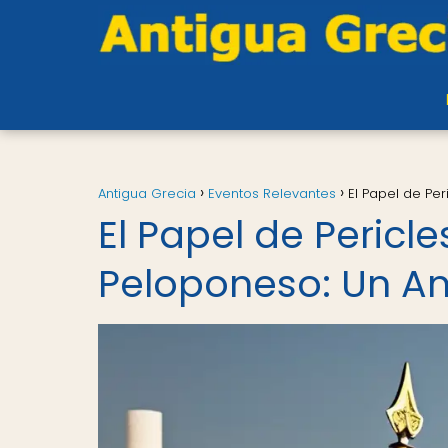
Antigua Grecia
Eventos Relevantes
El Papel de Per
El Papel de Pericle
Peloponeso: Un An