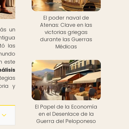
El poder naval de
Atenas: Clave en las
rás un
victorias griegas
ntigua
durante las Guerras
tó las
Médicas
 mundo
n este
álisis
tegias
oria y
El Papel de la Economía
en el Desenlace de la
Guerra del Peloponeso