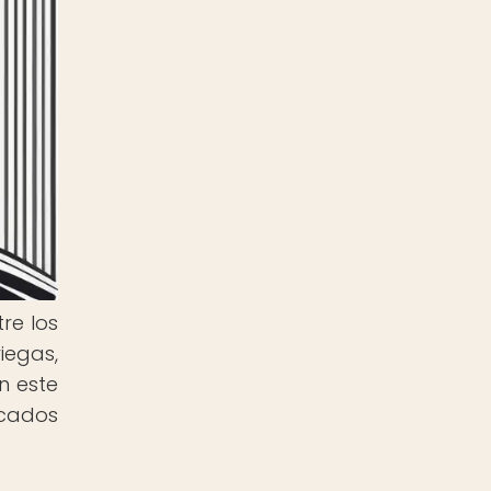
re los
iegas,
En este
acados