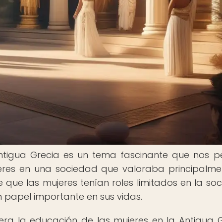
ntigua Grecia es un tema fascinante que nos p
eres en una sociedad que valoraba principalme
que las mujeres tenían roles limitados en la so
papel importante en sus vidas.
era la educación de las mujeres en la Antigua G