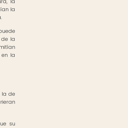
ra, la
ían la
.
 puede
 de la
mitían
 en la
 la de
rieran
que su