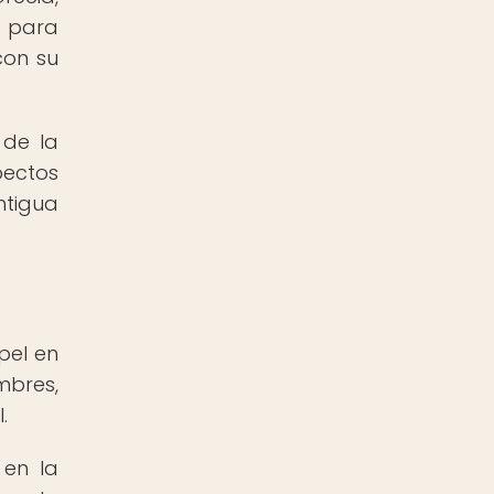
n para
con su
 de la
pectos
ntigua
pel en
mbres,
.
 en la