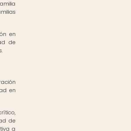
amilia
milias
ión en
dad de
s.
ración
dad en
ítico,
dad de
tiva a