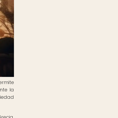
ermite
nte la
ciedad
recia,