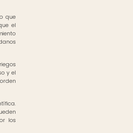
no que
que el
miento
adanos
riegos
o y el
 orden
ífica.
pueden
or los