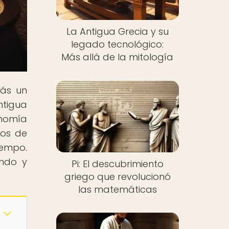
La Antigua Grecia y su
legado tecnológico:
Más allá de la mitología
rás un
ntigua
onomía
tos de
iempo.
endo y
Pi: El descubrimiento
griego que revolucionó
las matemáticas