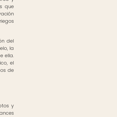
as que
vación
riegos
ón del
lo, la
e ella.
co, el
tos de
ptos y
vances