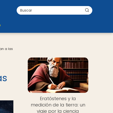
o
an a las
as
Eratóstenes y la
medición de la tierra: un
viaje por la ciencia