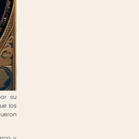
por su
ue los
fueron
arco y