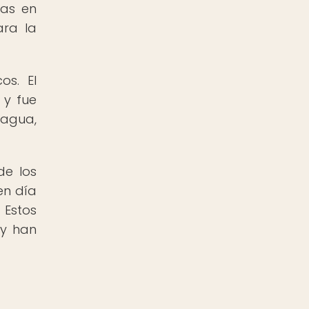
las en
ara la
os. El
 y fue
 agua,
de los
en día
 Estos
 y han