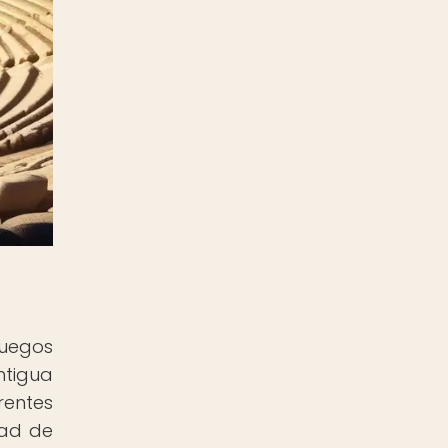
Juegos
ntigua
rentes
dad de