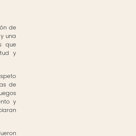
ión de
 y una
as que
rtud y
espeto
mas de
juegos
ento y
ciaran
Fueron