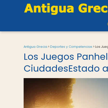
Antigua Grecia
Deportes y Competencias
Los Jue
Los Juegos Panhel
CiudadesEstado a 