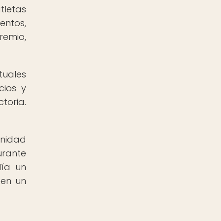
tletas
entos,
remio,
tuales
cios y
toria.
unidad
urante
día un
 en un