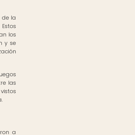
 de la
 Estos
an los
n y se
zación
juegos
re las
vistos
.
eron a