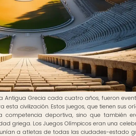
la Antigua Grecia cada cuatro años, fueron even
esta civilización. Estos juegos, que tienen sus or
na competencia deportiva, sino que también e
iedad griega. Los Juegos Olímpicos eran una celeb
y reunían a atletas de todas las ciudades-estado g