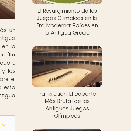
El Resurgimiento de los
Juegos Olímpicos en la
Era Moderna: Raíces en
rás un
la Antigua Grecia
ntigua
 en la
do "
La
scubre
 y las
bre el
s esta
Pankration: El Deporte
ntigua
Más Brutal de los
Antiguos Juegos
Olímpicos