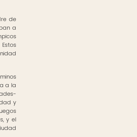
dre de
aban a
mpicos
 Estos
unidad
rminos
a a la
dades-
idad y
juegos
, y el
ciudad