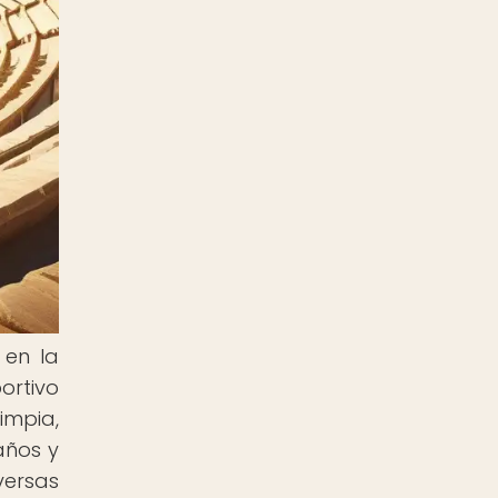
 en la
ortivo
impia,
años y
versas