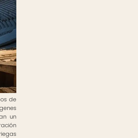
tos de
ígenes
ran un
ración
riegas