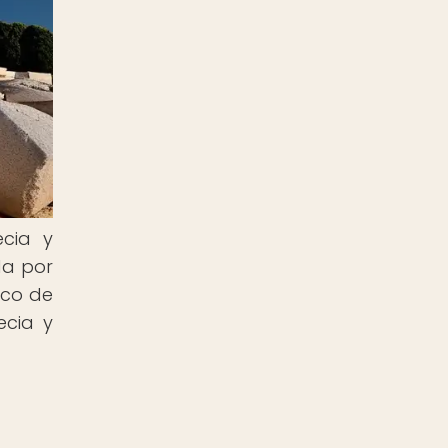
cia y
da por
ico de
ecia y