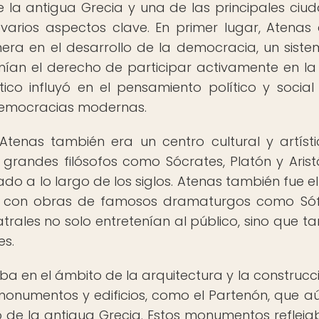
 la antigua Grecia y una de las principales ciu
arios aspectos clave. En primer lugar, Atenas 
onera en el desarrollo de la democracia, un sist
nían el derecho de participar activamente en l
ico influyó en el pensamiento político y social
democracias modernas.
Atenas también era un centro cultural y artíst
randes filósofos como Sócrates, Platón y Aristó
o a lo largo de los siglos. Atenas también fue el
go, con obras de famosos dramaturgos como Sóf
atrales no solo entretenían al público, sino que t
es.
a en el ámbito de la arquitectura y la construcci
onumentos y edificios, como el Partenón, que a
o de la antigua Grecia. Estos monumentos refleja