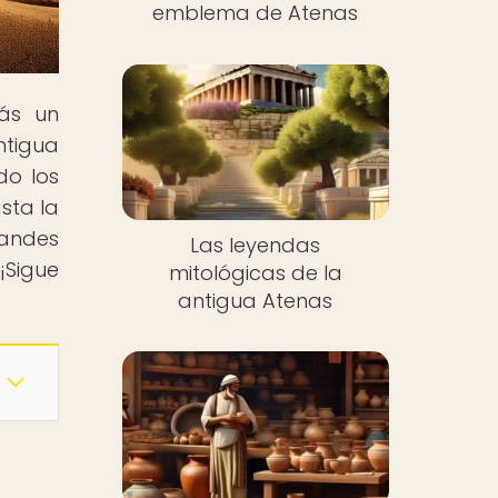
emblema de Atenas
rás un
ntigua
do los
sta la
randes
Las leyendas
¡Sigue
mitológicas de la
antigua Atenas