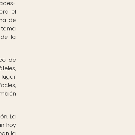
dades-
era el
ema de
a toma
 de la
ico de
teles,
 lugar
ocles,
ambién
ón. La
ún hoy
ban la