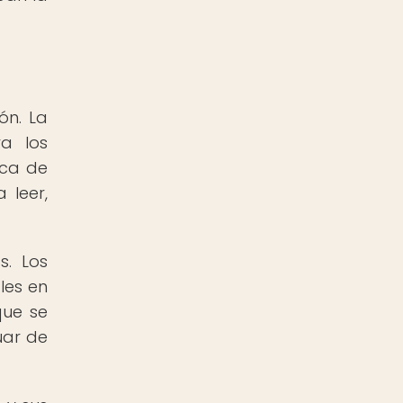
ón. La
a los
ica de
 leer,
s. Los
les en
que se
uar de