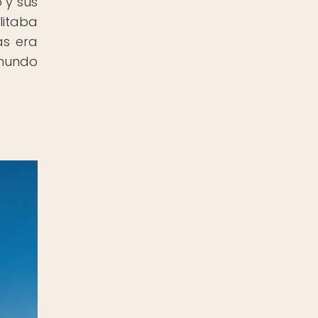
 y sus
litaba
as era
 mundo