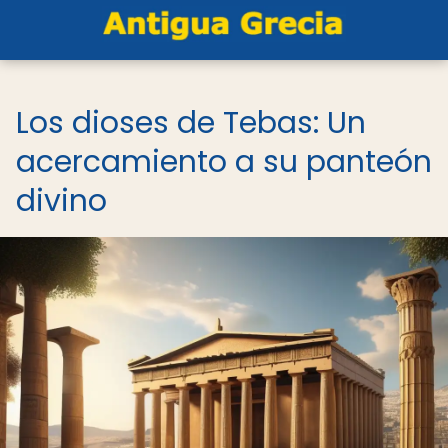
Los dioses de Tebas: Un
acercamiento a su panteón
divino