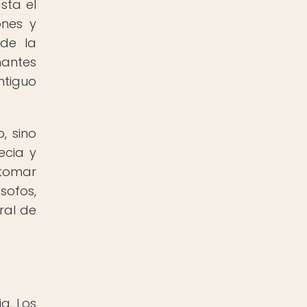
sta el
ones y
 de la
nantes
ntiguo
, sino
ecia y
 tomar
sofos,
ural de
a. Los