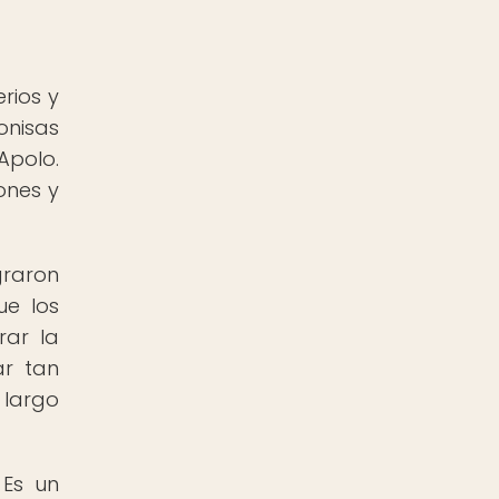
rios y
onisas
Apolo.
ones y
graron
ue los
rar la
ar tan
 largo
 Es un