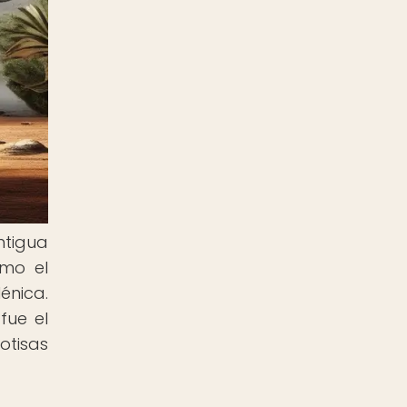
ntigua
omo el
énica.
fue el
otisas