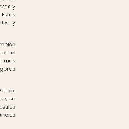
stas y
 Estas
les, y
ambién
nde el
as más
ágoras
recia.
s y se
stilos
ficios