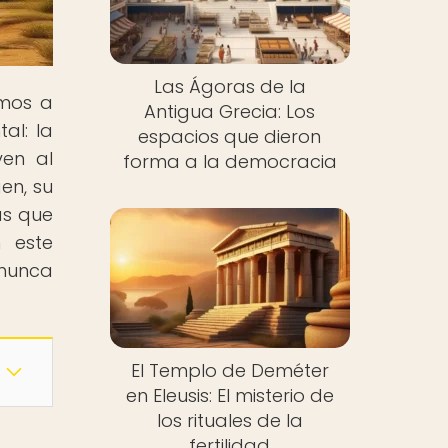
Las Ágoras de la
amos a
Antigua Grecia: Los
al: la
espacios que dieron
ven al
forma a la democracia
en, su
as que
 este
 nunca
El Templo de Deméter
en Eleusis: El misterio de
los rituales de la
fertilidad