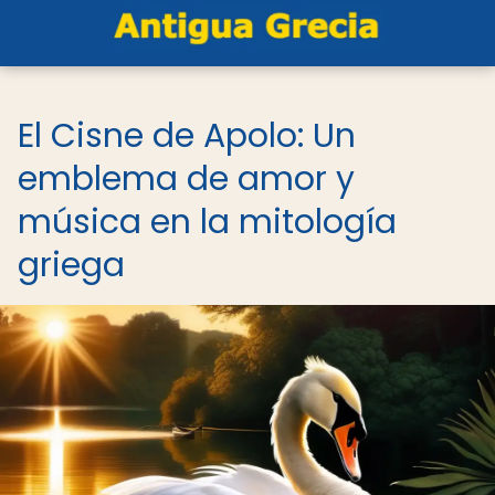
El Cisne de Apolo: Un
emblema de amor y
música en la mitología
griega