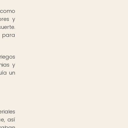
a como
ores y
uerte.
a para
riegos
nias y
uía un
riales
e, así
zaban