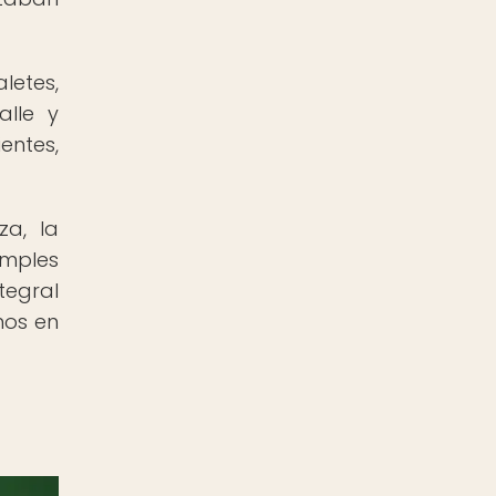
letes,
alle y
entes,
za, la
imples
tegral
nos en