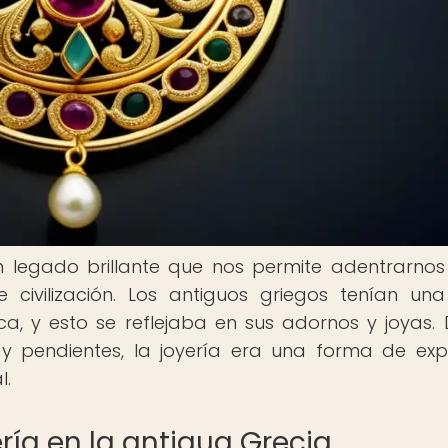
n legado brillante que nos permite adentrarnos
e civilización. Los antiguos griegos tenían un
ica, y esto se reflejaba en sus adornos y joyas.
y pendientes, la joyería era una forma de exp
l.
ría en la antigua Grecia