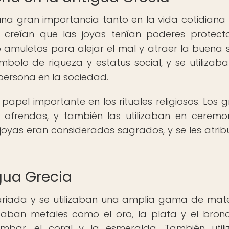
a una gran importancia tanto en la vida cotidian
gos creían que las joyas tenían poderes protect
amuletos para alejar el mal y atraer la buena s
bolo de riqueza y estatus social, y se utilizab
 persona en la sociedad.
el importante en los rituales religiosos. Los g
ofrendas, y también las utilizaban en ceremo
s joyas eran considerados sagrados, y se les atrib
igua Grecia
variada y se utilizaban una amplia gama de mate
izaban metales como el oro, la plata y el bronc
ar, el coral y la esmeralda. También utili