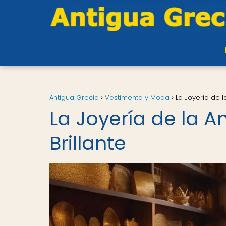
Antigua Grecia
Vestimenta y Moda
La Joyería de l
La Joyería de la A
Brillante