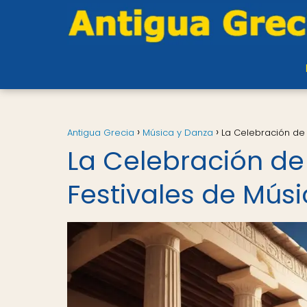
Antigua Grecia
Música y Danza
La Celebración de 
La Celebración de 
Festivales de Mús