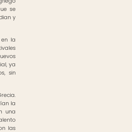
griego
que se
dian y
 en la
ivales
nuevos
al, ya
s, sin
recia.
ían la
an una
alento
on las