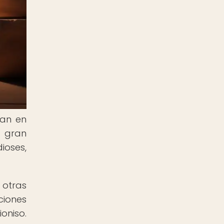
ban en
e gran
ioses,
 otras
ciones
oniso.