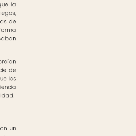
que la
iegos,
ras de
 forma
scaban
creían
cie de
ue los
iencia
lidad.
ron un